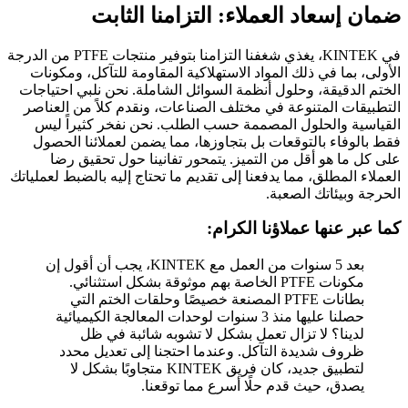
ضمان إسعاد العملاء: التزامنا الثابت
في KINTEK، يغذي شغفنا التزامنا بتوفير منتجات PTFE من الدرجة
الأولى، بما في ذلك المواد الاستهلاكية المقاومة للتآكل، ومكونات
الختم الدقيقة، وحلول أنظمة السوائل الشاملة. نحن نلبي احتياجات
التطبيقات المتنوعة في مختلف الصناعات، ونقدم كلاً من العناصر
القياسية والحلول المصممة حسب الطلب. نحن نفخر كثيراً ليس
فقط بالوفاء بالتوقعات بل بتجاوزها، مما يضمن لعملائنا الحصول
على كل ما هو أقل من التميز. يتمحور تفانينا حول تحقيق رضا
العملاء المطلق، مما يدفعنا إلى تقديم ما تحتاج إليه بالضبط لعملياتك
الحرجة وبيئاتك الصعبة.
كما عبر عنها عملاؤنا الكرام:
بعد 5 سنوات من العمل مع KINTEK، يجب أن أقول إن
مكونات PTFE الخاصة بهم موثوقة بشكل استثنائي.
بطانات PTFE المصنعة خصيصًا وحلقات الختم التي
حصلنا عليها منذ 3 سنوات لوحدات المعالجة الكيميائية
لدينا؟ لا تزال تعمل بشكل لا تشوبه شائبة في ظل
ظروف شديدة التآكل. وعندما احتجنا إلى تعديل محدد
لتطبيق جديد، كان فريق KINTEK متجاوبًا بشكل لا
يصدق، حيث قدم حلًا أسرع مما توقعنا.