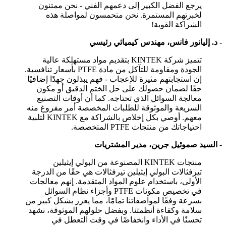
يرجع الفضل الكبير إلى دعمهم الفني - نحن ممتنون
لخبرتهم المستمرة. نحن متحمسون لمواصلة هذه
الشراكة القوية!
-
د. إليانور فانس، مهندس كيميائي رئيسي
تتميز شركة KINTEK بتقديم مواد مستهلكة عالية
الجودة ومقاومة للتآكل من مادة PTFE بأسعار تنافسية.
إن استجابتهم مثيرة للإعجاب - فهم يبذلون جهدًا إضافيًا
حقًا لضمان حصولك على حل الختم الدقيق أو مكون
معالجة السوائل الذي تحتاجه. كما أن أوقات التصنيع
السريعة والموثوقة للطلبات المخصصة أمر مفروغ منه
معهم. أوصي بكل إخلاص بالشراكة مع KINTEK لتلبية
احتياجاتك من منتجات PTFE المتخصصة.
-
السيد صموئيل جرين، مدير المشتريات
منتجات KINTEK المصنوعة من البولي إيثيلين
تيرفثالات البولي إيثيلين تيرفثالات هي حقًا من الدرجة
الأولى، باستخدام علوم المواد المتقدمة. إنهم معالجات
في تخصيص مكونات PTFE وأجزاء نظام السوائل
بسرعة وفقًا لمواصفاتنا تمامًا، مما يعزز بشكل كبير من
سلامة وكفاءة أنظمتنا. وبفضل حلولهم الموثوقة، نشهد
تحسنًا في الأداء وانخفاضًا في وقت التعطل في