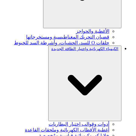
الأغطية والحواجز
قضبان التحريك المغناطيسية ومستخرجاتها
حلقات O للسد، الحشيات، وأشرطة السد للخيوط
الكيمياء الكهربائية واختبار الطاقة الجديدة
أدوات وقوالب اختبار البطاريات
أغطية الأقطاب الكهربائية وملحقات القاعدة
خلايا كهروكيميائية قياسية ومُخصصة