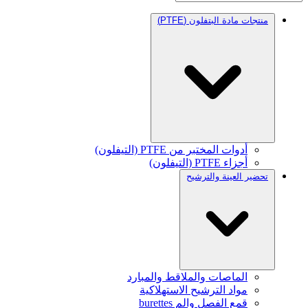
منتجات مادة البتفلون (PTFE)
أدوات المختبر من PTFE (التيفلون)
أجزاء PTFE (التيفلون)
تحضير العينة والترشيح
الماصات والملاقط والمبارد
مواد الترشيح الاستهلاكية
قمع الفصل والم burettes